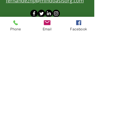
fernandeznp@mindoasisorg.com
Phone
Email
Facebook
First Name
Last Name
Email
Message